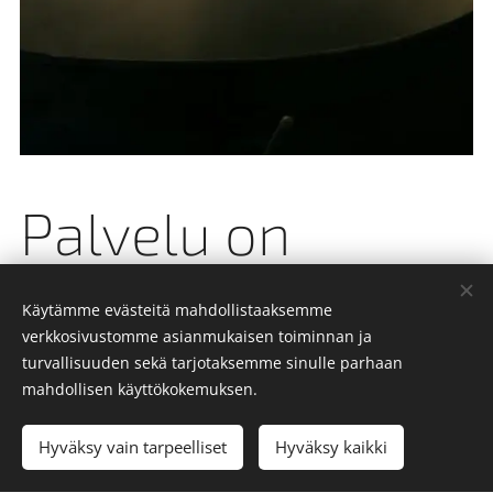
Palvelu on
ilomme
Käytämme evästeitä mahdollistaaksemme
verkkosivustomme asianmukaisen toiminnan ja
turvallisuuden sekä tarjotaksemme sinulle parhaan
mahdollisen käyttökokemuksen.
Mikkelin Polttopuuliike tarjoaa asiakkailleen helpon ja
luotettavan tavan hankkia polttopuut kotiin, mökille tai
muuhun valittuun kohteeseen.
Hyväksy vain tarpeelliset
Hyväksy kaikki
Ostamme myös polttopuurankaa päivän hintaan eli